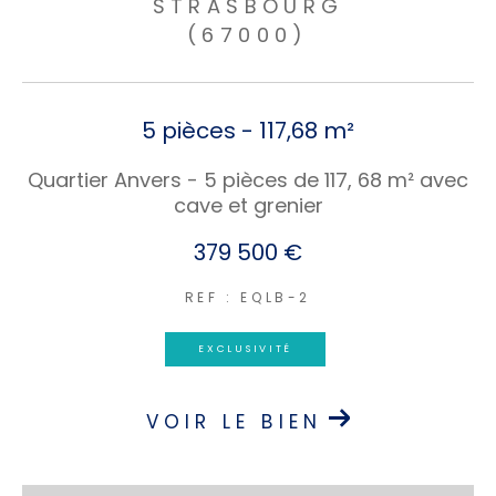
FILTRER PAR
STRASBOURG
(67000)
COUPS DE COEUR
EXCLUSIVITÉS
5 pièces - 117,68 m²
Quartier Anvers - 5 pièces de 117, 68 m² avec
NOUVEAUTÉS
cave et grenier
379 500 €
RECHERCHER
REF : EQLB-2
EXCLUSIVITÉ
VOIR LE BIEN